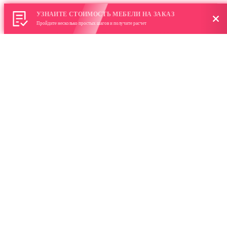
Цвет:
Светлый
УЗНАЙТЕ СТОИМОСТЬ МЕБЕЛИ НА ЗАКАЗ
Пройдите несколько простых шагов и получите расчет
Материал:
Корпус ЛДСП Премиум, Фасады МДФ с покрытием
на выбор
Размер:
Индивидуальный
ЗАКАЗАТЬ
Шкаф Blink
Цена:
По запросу
Категория:
Шкафы, Хай-тек
Цвет:
Светлый
Материал:
Корпус ЛДСП Премиум, Фасады МДФ с покрытием
на выбор